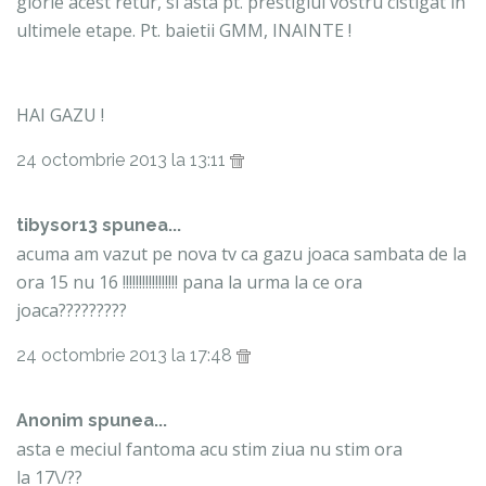
glorie acest retur, si asta pt. prestigiul vostru cistigat in
ultimele etape. Pt. baietii GMM, INAINTE !
HAI GAZU !
24 octombrie 2013 la 13:11
tibysor13 spunea...
acuma am vazut pe nova tv ca gazu joaca sambata de la
ora 15 nu 16 !!!!!!!!!!!!!!!!! pana la urma la ce ora
joaca?????????
24 octombrie 2013 la 17:48
Anonim spunea...
asta e meciul fantoma acu stim ziua nu stim ora
la 17\/??