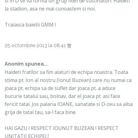
si in D se va forma un grup fidel de sustinatori. Haideti
la stadion, asa ne mai cunoastem si noi.
Traiasca baietii GMM !
25 octombrie 2013 la 08:41
Anonim spunea...
Haideti fratilor sa fim alaturi de echipa noastra. Toata
stima pt. Ion al nostru (Ionut Buzean) care nu numai ca
joaca pt. echipa sa de suflet dar joaca pt. a aduce
bucurie tatalui sau, bolnav, dar el joaca pt. asi face
fericit tatal. Jos palaria IOANE, sanatate si D-zeu sa aiba
grija de tatal tau, sa-l faca bine.
HAI GAZU ! RESPECT IOUNUT BUZEAN ! RESPECT
UNITATII ECHIPEI !