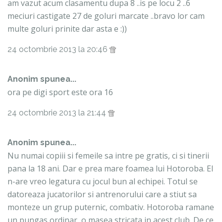
am vazut acum clasamentu dupa 8 ..is pe locu 2 ..6
meciuri castigate 27 de goluri marcate ..bravo lor cam
multe goluri prinite dar asta e :))
24 octombrie 2013 la 20:46
Anonim spunea...
ora pe digi sport este ora 16
24 octombrie 2013 la 21:44
Anonim spunea...
Nu numai copiii si femeile sa intre pe gratis, ci si tinerii
pana la 18 ani. Dar e prea mare foamea lui Hotoroba. El
n-are vreo legatura cu jocul bun al echipei. Totul se
datoreaza jucatorilor si antrenorului care a stiut sa
monteze un grup puternic, combativ. Hotoroba ramane
un pungas ordinar, o masea stricata in acest club. De ce