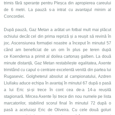
trimis fără speranțe pentru Pleșca din apropierea careului
de 6 metri. La pauză s-a intrat cu avantajul minim al
Concordiei.
După pauză, Gaz Metan a arătat un fotbal mult mai plăcut
ochiului decât cel din prima repriză și a reușit să revină în
joc. Ascensiunea formației noastre a început în minutul 57
când am beneficiat de un om în plus pe teren după
ce Koendersa a primit al doilea cartonaș galben. La două
minute distanță, Gaz Metan restabilește egalitatea, Axente
trimitând cu capul o centrare excelentă venită din partea lui
Rugasevic. Golgheterul absolut al campionatului, Azdren
Llullaku aduce echipa în avantaj în minutul 67 după o pasă
a lui Eric și-și trece în cont cea de-a 14-a reușită
stagionară. Mircea Axente își trece din nou numele pe lista
marcatorilor, stabilind scorul final în minutul 72 după o
pasă a aceluiași Eric de Oliveira. Cu cele două goluri