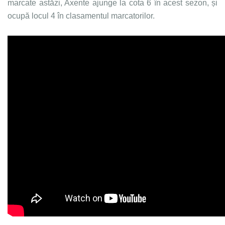
marcate astăzi, Axente ajunge la cota 6 în acest sezon, și
ocupă locul 4 în clasamentul marcatorilor.