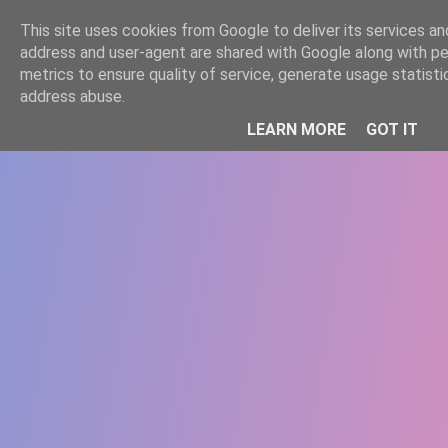
-->
This site uses cookies from Google to deliver its services and
WWW.GAZISTI.RO
address and user-agent are shared with Google along with p
metrics to ensure quality of service, generate usage statisti
address abuse.
LEARN MORE
GOT IT