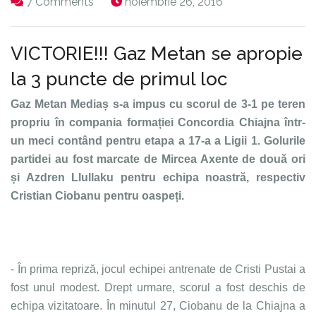
7 Comments
noiembrie 26, 2016
VICTORIE!!! Gaz Metan se apropie
la 3 puncte de primul loc
Gaz Metan Mediaș s-a impus cu scorul de 3-1 pe teren
propriu în compania formației Concordia Chiajna într-
un meci contând pentru etapa a 17-a a Ligii 1. Golurile
partidei au fost marcate de Mircea Axente de două ori
și Azdren Llullaku pentru echipa noastră, respectiv
Cristian Ciobanu pentru oaspeți.
- În prima repriză, jocul echipei antrenate de Cristi Pustai a
fost unul modest. Drept urmare, scorul a fost deschis de
echipa vizitatoare. În minutul 27, Ciobanu de la Chiajna a