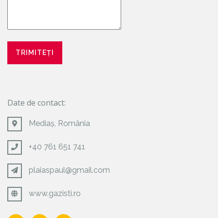
Date de contact:
Mediaș, România
+40 761 651 741
plaiaspaul@gmail.com
www.gazisti.ro