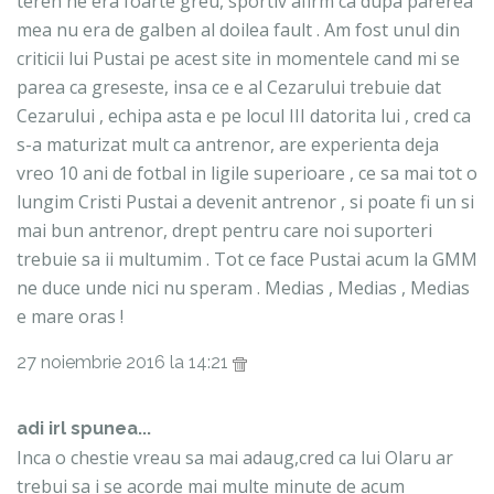
teren ne era foarte greu, sportiv afirm ca dupa parerea
mea nu era de galben al doilea fault . Am fost unul din
criticii lui Pustai pe acest site in momentele cand mi se
parea ca greseste, insa ce e al Cezarului trebuie dat
Cezarului , echipa asta e pe locul III datorita lui , cred ca
s-a maturizat mult ca antrenor, are experienta deja
vreo 10 ani de fotbal in ligile superioare , ce sa mai tot o
lungim Cristi Pustai a devenit antrenor , si poate fi un si
mai bun antrenor, drept pentru care noi suporteri
trebuie sa ii multumim . Tot ce face Pustai acum la GMM
ne duce unde nici nu speram . Medias , Medias , Medias
e mare oras !
27 noiembrie 2016 la 14:21
adi irl spunea...
Inca o chestie vreau sa mai adaug,cred ca lui Olaru ar
trebui sa i se acorde mai multe minute de acum