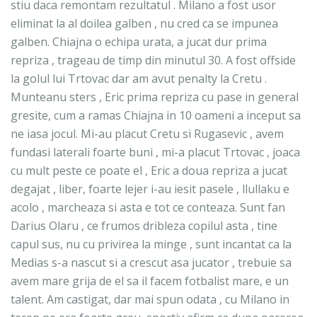
stiu daca remontam rezultatul . Milano a fost usor
eliminat la al doilea galben , nu cred ca se impunea
galben. Chiajna o echipa urata, a jucat dur prima
repriza , trageau de timp din minutul 30. A fost offside
la golul lui Trtovac dar am avut penalty la Cretu .
Munteanu sters , Eric prima repriza cu pase in general
gresite, cum a ramas Chiajna in 10 oameni a inceput sa
ne iasa jocul. Mi-au placut Cretu si Rugasevic , avem
fundasi laterali foarte buni , mi-a placut Trtovac , joaca
cu mult peste ce poate el , Eric a doua repriza a jucat
degajat , liber, foarte lejer i-au iesit pasele , llullaku e
acolo , marcheaza si asta e tot ce conteaza. Sunt fan
Darius Olaru , ce frumos dribleza copilul asta , tine
capul sus, nu cu privirea la minge , sunt incantat ca la
Medias s-a nascut si a crescut asa jucator , trebuie sa
avem mare grija de el sa il facem fotbalist mare, e un
talent. Am castigat, dar mai spun odata , cu Milano in