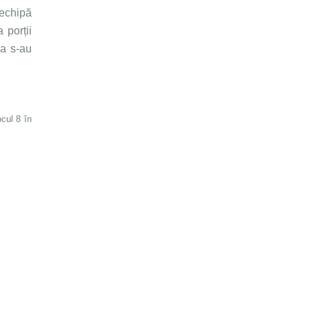
 echipă
 porții
ia s-au
cul 8 în