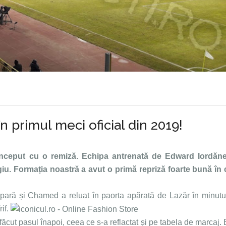
 primul meci oficial din 2019!
 început cu o remiză. Echipa antrenată de Edward Iordăn
rgiu. Formația noastră a avut o primă repriză foarte bună în
lat jocul
 apară și Chamed a reluat în paorta apărată de Lazăr în minut
rif.
făcut pasul înapoi, ceea ce s-a reflactat și pe tabela de marcaj.