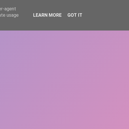
er-agent
rate usage
LEARN MORE
GOT IT
REPERE
DONEAZĂ
ARTICOLE
CONTACT