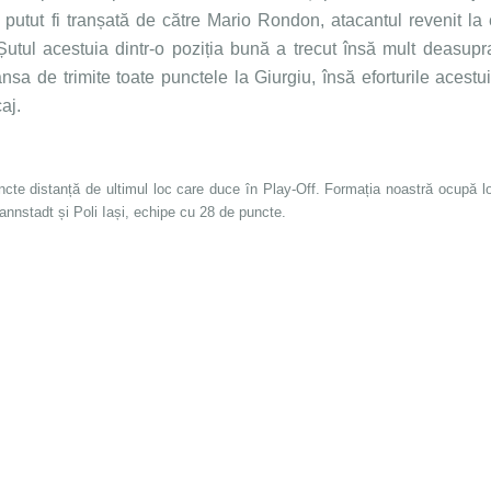
fi putut fi tranșată de către Mario Rondon, atacantul revenit la
tul acestuia dintr-o poziția bună a trecut însă mult deasupra
ansa de trimite toate punctele la Giurgiu, însă eforturile acestu
aj.
e distanță de ultimul loc care duce în Play-Off. Formația noastră ocupă lo
nstadt și Poli Iași, echipe cu 28 de puncte.