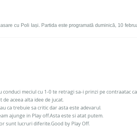
asare cu Poli Iași. Partida este programată duminică, 10 febru
u conduci meciul cu 1-0 te retragi sa-i prinzi pe contraatac ca
t de aceea alta idee de jucat.
au ca trebuie sa critic dar asta este adevarul.
eam ajunge in Play off.Asta este si atat putem.
r sunt lucruri diferite.Good by Play Off.