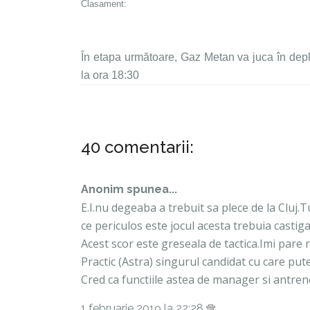
Clasament:
În etapa următoare, Gaz Metan va juca în depl
la ora 18:30
40 comentarii:
Anonim spunea...
E.I.nu degeaba a trebuit sa plece de la Cluj.T
ce periculos este jocul acesta trebuia castiga
Acest scor este greseala de tactica.Imi pare r
Practic (Astra) singurul candidat cu care put
Cred ca functiile astea de manager si antreno
1 februarie 2019 la 22:28