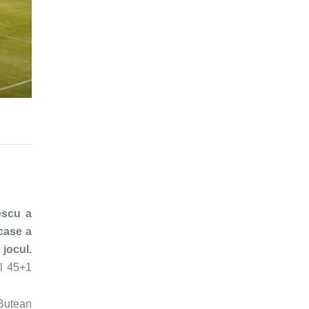
escu a
 case a
.
ul 45+1
 Butean