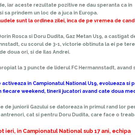
e, iar aceste rezultate pozitive ne dau speranta ca in
 si sa prindem un loc de a juca in Europa.
, laudele sunt la ordinea zilei, inca de pe vremea de can
rin Rosca si Doru Dudita, Gaz Metan U19, a castigat d
stadt, cu scorul de 3-1, victorie obtinuta la ei pe tere
 doua ori, si de Ilas Andrei.
apropiat la 3 puncte de liderul FC Hermannstadt, avand s
 activeaza in Campionatul National U19, evolueaza si 
 in fiecare weekend, tinerii jucatori avand cate doua mec
 de juniorii Gazului se datoreaza in primul rand lor pe
trenori, cat si pentru Doru Dudita, care face o treab
ot ieri, in Campionatul National sub 17 ani, echipa