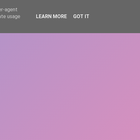
er-agent
rate usage
LEARN MORE
GOT IT
REPERE
DONEAZĂ
ARTICOLE
CONTACT