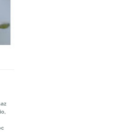
Gaz
io,
oc