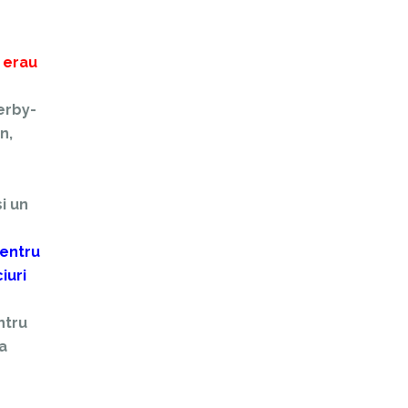
d erau
erby-
n,
i un
pentru
iuri
ntru
a