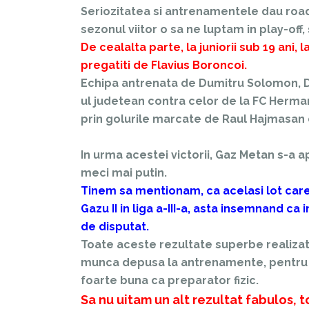
Seriozitatea si antrenamentele dau road
sezonul viitor o sa ne luptam in play-off,
De cealalta parte, la juniorii sub 19 ani
pregatiti de Flavius Boroncoi.
Echipa antrenata de Dumitru Solomon, Do
ul judetean contra celor de la FC Hermann
prin golurile marcate de Raul Hajmasan de
In urma acestei victorii, Gaz Metan s-a 
meci mai putin.
Tinem sa mentionam, ca acelasi lot care
Gazu II in liga a-III-a, asta insemnand ca
de disputat.
Toate aceste rezultate superbe realizate
munca depusa la antrenamente, pentru an
foarte buna ca preparator fizic.
Sa nu uitam un alt rezultat fabulos, t