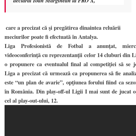
declarat Ioan Mărginean la PRO X,
care a precizat că şi pregătirea dinaintea reluării
meciurilor poate fi efectuată în Antalya.
Liga Profesionistă de Fotbal a anunţat, mierc
videoconferinţă cu reprezentanţii celor 14 cluburi din Li
o propunere ca eventualul final al competiţiei să se j
Liga a precizat că urmează ca propunerea să fie analiz
este “un plan de avarie”, opţiunea forului fiind ca sezo
în România. Din play-off-ul Ligii I mai sunt de jucat o
cel al play-out-ului, 12.