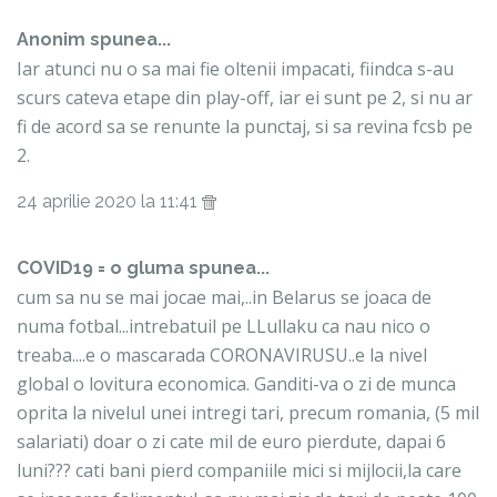
Anonim spunea...
Iar atunci nu o sa mai fie oltenii impacati, fiindca s-au
scurs cateva etape din play-off, iar ei sunt pe 2, si nu ar
fi de acord sa se renunte la punctaj, si sa revina fcsb pe
2.
24 aprilie 2020 la 11:41
COVID19 = o gluma spunea...
cum sa nu se mai jocae mai,..in Belarus se joaca de
numa fotbal...intrebatuil pe LLullaku ca nau nico o
treaba....e o mascarada CORONAVIRUSU..e la nivel
global o lovitura economica. Ganditi-va o zi de munca
oprita la nivelul unei intregi tari, precum romania, (5 mil
salariati) doar o zi cate mil de euro pierdute, dapai 6
luni??? cati bani pierd companiile mici si mijlocii,la care