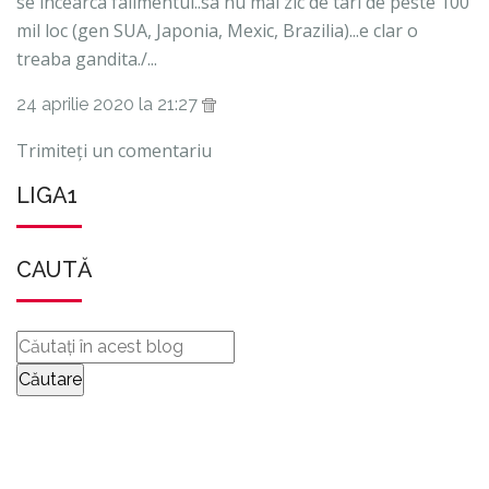
se incearca falimentul..sa nu mai zic de tari de peste 100
mil loc (gen SUA, Japonia, Mexic, Brazilia)...e clar o
treaba gandita./...
24 aprilie 2020 la 21:27
Trimiteți un comentariu
LIGA1
CAUTĂ