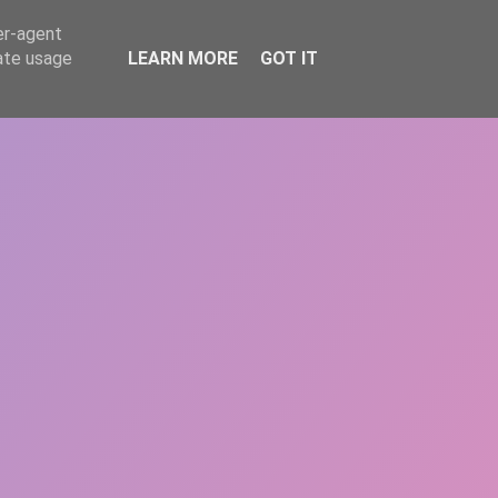
er-agent
rate usage
LEARN MORE
GOT IT
REPERE
DONEAZĂ
ARTICOLE
CONTACT