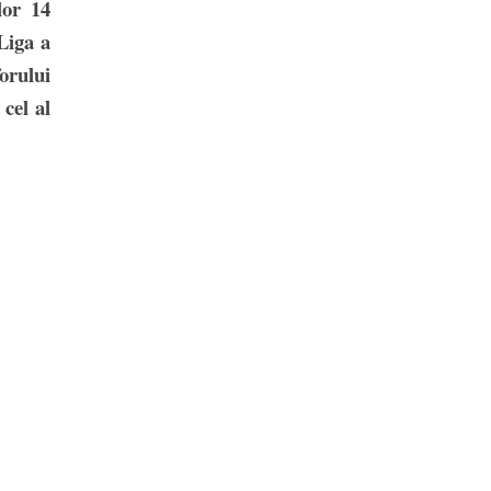
lor 14
 Liga a
orului
 cel al