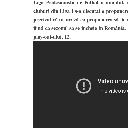
Liga Profesionistă de Fotbal a anunţat, 
cluburi din Liga I s-a discutat o propunere
precizat că urmează ca propunerea să fie a
fiind ca sezonul să se încheie în România. D
play-out-ului, 12.