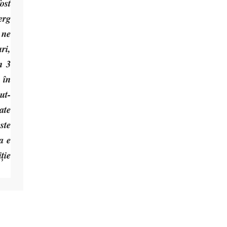
ost
erg
 ne
ri,
n 3
 în
ut-
ate
ste
a e
ție