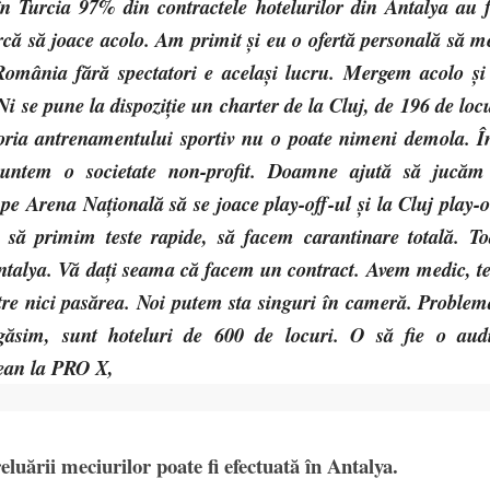
în Turcia 97% din contractele hotelurilor din Antalya au f
turcă să joace acolo. Am primit și eu o ofertă personală să m
omânia fără spectatori e același lucru. Mergem acolo și
i se pune la dispoziție un charter de la Cluj, de 196 de locu
eoria antrenamentului sportiv nu o poate nimeni demola. Î
untem o societate non-profit. Doamne ajută să jucăm
 Arena Națională să se joace play-off-ul și la Cluj play-o
să primim teste rapide, să facem carantinare totală. To
Antalya. Vă dați seama că facem un contract. Avem medic, te
ntre nici pasărea. Noi putem sta singuri în cameră. Problem
sim, sunt hoteluri de 600 de locuri. O să fie o audi
nean la PRO X,
eluării meciurilor poate fi efectuată în Antalya.