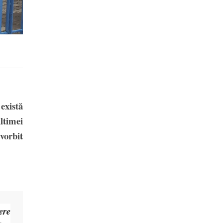
există
ltimei
vorbit
ere