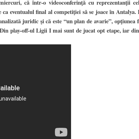
miercuri, că într-o videoconferinţă cu reprezentanţii ce
 ca eventualul final al competiţiei să se joace în Antalya.
nalizată juridic şi că este “un plan de avarie”, opţiunea f
in play-off-ul Ligii I mai sunt de jucat opt etape, iar din