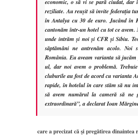
economic, o să vi se pară ciudat, dar 
reziliate. Au reușit să invite federația 
în Antalya cu 30 de euro. Jucând în R
cantonăm într-un hotel cu tot ce avem. N
unde intrăm și noi și CFR și Sibiu. T
săptămâni ne antrenăm acolo. Noi s
România. Eu aveam varianta să jucăm pe
ul, dar noi avem o problemă. Trebuie 
cluburile au fost de acord cu varianta 
rapide, în hotelul în care stăm să nu i
să avem numărul la cameră să ne gă
extraordinară”, a declarat Ioan Mărgi
care a precizat că şi pregătirea dinaintea r