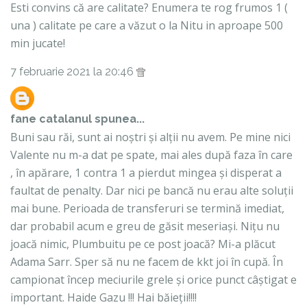
Esti convins că are calitate? Enumera te rog frumos 1 (
una ) calitate pe care a văzut o la Nitu in aproape 500
min jucate!
7 februarie 2021 la 20:46
fane catalanul
spunea...
Buni sau răi, sunt ai noștri și alții nu avem. Pe mine nici
Valente nu m-a dat pe spate, mai ales după faza în care
, în apărare, 1 contra 1 a pierdut mingea și disperat a
faultat de penalty. Dar nici pe bancă nu erau alte soluții
mai bune. Perioada de transferuri se termină imediat,
dar probabil acum e greu de găsit meseriași. Nițu nu
joacă nimic, Plumbuitu pe ce post joacă? Mi-a plăcut
Adama Sarr. Sper să nu ne facem de kkt joi în cupă. În
campionat încep meciurile grele și orice punct câștigat e
important. Haide Gazu !!! Hai băieții!!!!