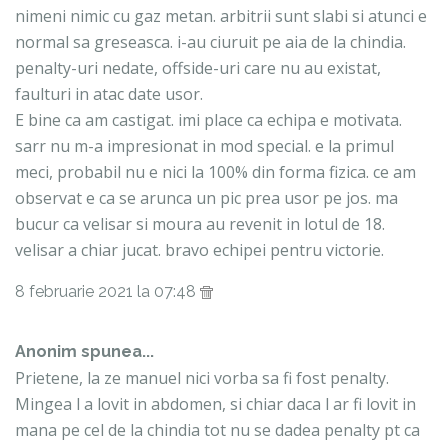
nimeni nimic cu gaz metan. arbitrii sunt slabi si atunci e
normal sa greseasca. i-au ciuruit pe aia de la chindia.
penalty-uri nedate, offside-uri care nu au existat,
faulturi in atac date usor.
E bine ca am castigat. imi place ca echipa e motivata.
sarr nu m-a impresionat in mod special. e la primul
meci, probabil nu e nici la 100% din forma fizica. ce am
observat e ca se arunca un pic prea usor pe jos. ma
bucur ca velisar si moura au revenit in lotul de 18.
velisar a chiar jucat. bravo echipei pentru victorie.
8 februarie 2021 la 07:48
Anonim spunea...
Prietene, la ze manuel nici vorba sa fi fost penalty.
Mingea l a lovit in abdomen, si chiar daca l ar fi lovit in
mana pe cel de la chindia tot nu se dadea penalty pt ca