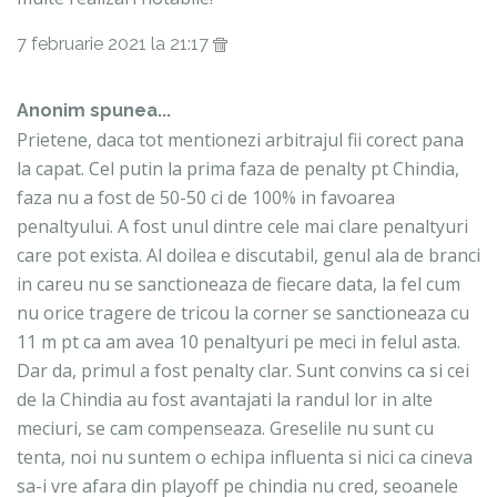
7 februarie 2021 la 21:17
Anonim spunea...
Prietene, daca tot mentionezi arbitrajul fii corect pana
la capat. Cel putin la prima faza de penalty pt Chindia,
faza nu a fost de 50-50 ci de 100% in favoarea
penaltyului. A fost unul dintre cele mai clare penaltyuri
care pot exista. Al doilea e discutabil, genul ala de branci
in careu nu se sanctioneaza de fiecare data, la fel cum
nu orice tragere de tricou la corner se sanctioneaza cu
11 m pt ca am avea 10 penaltyuri pe meci in felul asta.
Dar da, primul a fost penalty clar. Sunt convins ca si cei
de la Chindia au fost avantajati la randul lor in alte
meciuri, se cam compenseaza. Greselile nu sunt cu
tenta, noi nu suntem o echipa influenta si nici ca cineva
sa-i vre afara din playoff pe chindia nu cred, seoanele