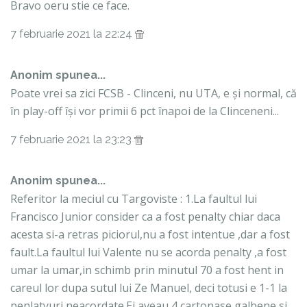
Bravo oeru stie ce face.
7 februarie 2021 la 22:24
Anonim spunea...
Poate vrei sa zici FCSB - Clinceni, nu UTA, e și normal, că
în play-off își vor primii 6 pct înapoi de la Clinceneni...
7 februarie 2021 la 23:23
Anonim spunea...
Referitor la meciul cu Targoviste : 1.La faultul lui
Francisco Junior consider ca a fost penalty chiar daca
acesta si-a retras piciorul,nu a fost intentue ,dar a fost
fault.La faultul lui Valente nu se acorda penalty ,a fost
umar la umar,in schimb prin minutul 70 a fost hent in
careul lor dupa sutul lui Ze Manuel, deci totusi e 1-1 la
penlatyuri neacordate.Ei aveau 4 cartonase galbene si