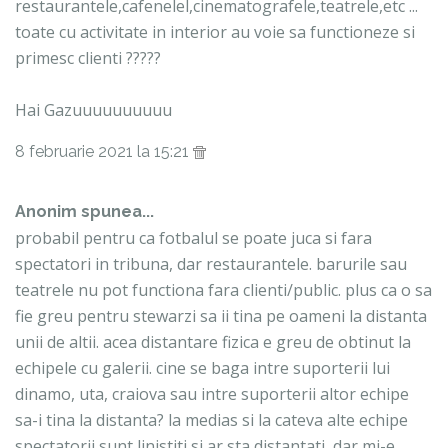
restaurantele,cafenelel,cinematografele,teatrele,etc ...
toate cu activitate in interior au voie sa functioneze si
primesc clienti ?????
Hai Gazuuuuuuuuuu
8 februarie 2021 la 15:21
Anonim spunea...
probabil pentru ca fotbalul se poate juca si fara
spectatori in tribuna, dar restaurantele. barurile sau
teatrele nu pot functiona fara clienti/public. plus ca o sa
fie greu pentru stewarzi sa ii tina pe oameni la distanta
unii de altii. acea distantare fizica e greu de obtinut la
echipele cu galerii. cine se baga intre suporterii lui
dinamo, uta, craiova sau intre suporterii altor echipe
sa-i tina la distanta? la medias si la cateva alte echipe
spectatorii sunt linistiti si ar sta distantati, dar mi-e