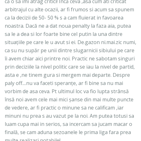
că o sa imi atrag critici! Încă ceva ,asa cum ati criticat
arbitrajul cu alte ocazii, ar fi frumos si acum sa spunem
ca la decizii de 50- 50 % s a cam fluierat in favoarea
noastra. Dacă ne a dat noua penalty la faza aia, putea
sa le a dea si lor foarte bine cel putin la una dintre
situațiile pe care le u avut si ei. De.gazon ni.mai.zic numi,
ca su nu supăr pe unii dintre slugarnicii sibiului pe care
îi avem chiar aici printre noi. Practic ne sabotam singuri
prin deciziile la nivel politic care se iau la nivel de partid,
asta e ,ne tinem gura si mergem mai departe. Despre
paly off....nu va faceti speranțe, ar fi bine sa nu mai
vorbim de asa ceva. Pt ultimul loc va fio lupta strânsă
însă noi avem cele mai mici șanse din mai multe puncte
de vedere, ar fi practic o minune sa ne calificam ,iar
minuni nu prea s au vazut pe la noi. Am putea totusi sa
luam cupa mai in serios, sa incercam sa jucam macar o
finală, se cam aduna sezoanele le prima liga fara prea
multe realizari notabile!