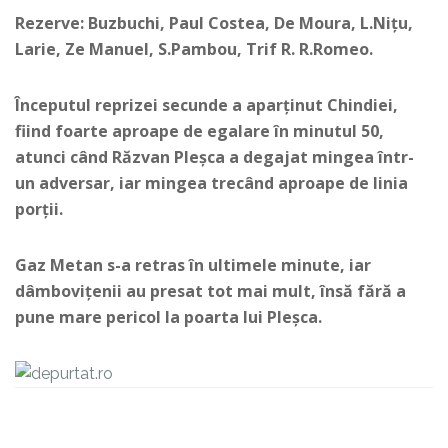
Rezerve: Buzbuchi, Paul Costea, De Moura, L.Nițu,
Larie, Ze Manuel, S.Pambou, Trif R. R.Romeo.
Începutul reprizei secunde a aparținut Chindiei,
fiind foarte aproape de egalare în minutul 50,
atunci când Răzvan Pleșca a degajat mingea într-
un adversar, iar mingea trecând aproape de linia
porții.
Gaz Metan s-a retras în ultimele minute, iar
dâmbovițenii au presat tot mai mult, însă fără a
pune mare pericol la poarta lui Pleșca.