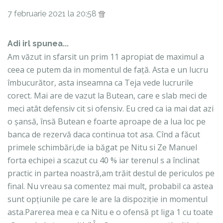
7 februarie 2021 la 20:58
Adi irl spunea...
Am văzut in sfarsit un prim 11 apropiat de maximul a
ceea ce putem da in momentul de față. Asta e un lucru
îmbucurător, asta inseamna ca Teja vede lucrurile
corect. Mai are de vazut la Butean, care e slab meci de
meci atât defensiv cit si ofensiv. Eu cred ca ia mai dat azi
o șansă, însă Butean e foarte aproape de a lua loc pe
banca de rezervă daca continua tot asa. Cînd a făcut
primele schimbări,de ia băgat pe Nitu si Ze Manuel
forta echipei a scazut cu 40 % iar terenul s a înclinat
practic in partea noastră,am trăit destul de periculos pe
final. Nu vreau sa comentez mai mult, probabil ca astea
sunt opțiunile pe care le are la dispoziție in momentul
asta.Parerea mea e ca Nitu e o ofensă pt liga 1 cu toate