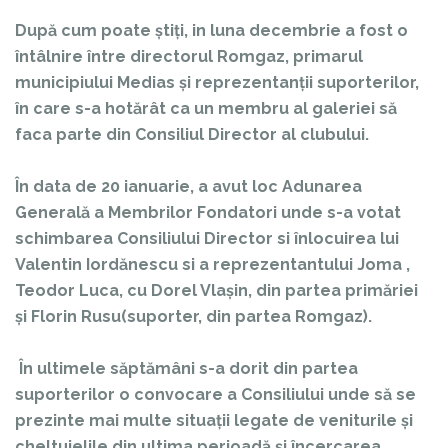
După cum poate știți, in luna decembrie a fost o
întâlnire între directorul Romgaz, primarul
municipiului Medias și reprezentanții suporterilor,
în care s-a hotărât ca un membru al galeriei să
faca parte din Consiliul Director al clubului.
În data de 20 ianuarie, a avut loc Adunarea
Generală a Membrilor Fondatori unde s-a votat
schimbarea Consiliului Director si înlocuirea lui
Valentin Iordănescu si a reprezentantului Joma ,
Teodor Luca, cu Dorel Vlașin, din partea primăriei
și Florin Rusu(suporter, din partea Romgaz).
În ultimele săptămâni s-a dorit din partea
suporterilor o convocare a Consiliului unde să se
prezinte mai multe situații legate de veniturile și
cheltuielile din ultima perioadă și încercarea