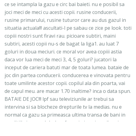
ce se intampla la gazu e circ bai baieti. nu e posibil sa
joci meci de meci cu acesti copii. rusine conducerii,
rusine primarului, rusine tuturor care au dus gazul in
situatia actuala!!! ascultati-l pe sabau ce zice pe look. toti
copiii nostri sunt firavi rau. picioare subtiri, maini
subtiri, acesti copii nu-s de bagat la liga1. au luat 7
goluri in doua meciuri. ce moral vor avea copiii astia
daca vor lua meci de meci 3, 4, 5 goluri? jucatori la
inceput de cariera batuti mar de toata lumea. bataie de
joc din partea conducerii. conducerea e vinovata pentru
toate umilinte acestor copii. copilul ala din poarta, vai
de capul meu. are macar 1.70 inaltime? inca o data spun.
BATAIE DE JOC!!! lpf sau televiziunile ar trebui sa
intervina si sa blocheze drepturile tv la medias. nu e
normal ca gazu sa primeasca ultima transa de bani in
conditiile in care clubul nu face nimic sa iasa din criza.
26 februarie 2022 la 17:12