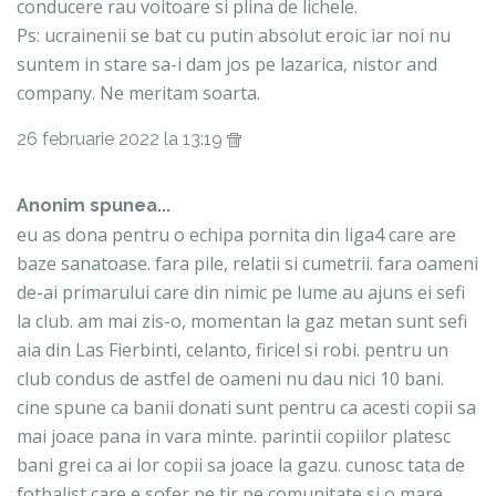
conducere rau voitoare si plina de lichele.
Ps: ucrainenii se bat cu putin absolut eroic iar noi nu
suntem in stare sa-i dam jos pe lazarica, nistor and
company. Ne meritam soarta.
26 februarie 2022 la 13:19
Anonim spunea...
eu as dona pentru o echipa pornita din liga4 care are
baze sanatoase. fara pile, relatii si cumetrii. fara oameni
de-ai primarului care din nimic pe lume au ajuns ei sefi
la club. am mai zis-o, momentan la gaz metan sunt sefi
aia din Las Fierbinti, celanto, firicel si robi. pentru un
club condus de astfel de oameni nu dau nici 10 bani.
cine spune ca banii donati sunt pentru ca acesti copii sa
mai joace pana in vara minte. parintii copiilor platesc
bani grei ca ai lor copii sa joace la gazu. cunosc tata de
fotbalist care e sofer pe tir pe comunitate si o mare