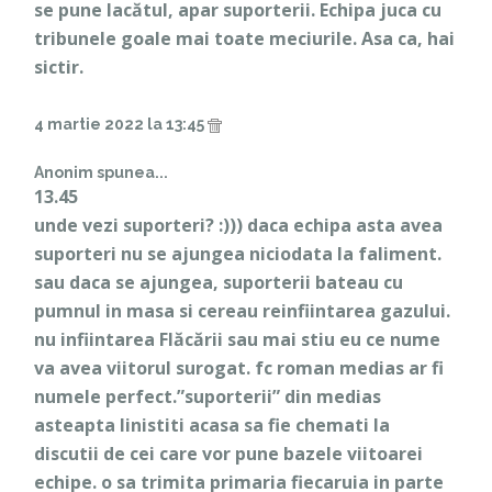
se pune lacătul, apar suporterii. Echipa juca cu
tribunele goale mai toate meciurile. Asa ca, hai
sictir.
4 martie 2022 la 13:45
Anonim spunea...
13.45
unde vezi suporteri? :))) daca echipa asta avea
suporteri nu se ajungea niciodata la faliment.
sau daca se ajungea, suporterii bateau cu
pumnul in masa si cereau reinfiintarea gazului.
nu infiintarea Flăcării sau mai stiu eu ce nume
va avea viitorul surogat. fc roman medias ar fi
numele perfect.”suporterii” din medias
asteapta linistiti acasa sa fie chemati la
discutii de cei care vor pune bazele viitoarei
echipe. o sa trimita primaria fiecaruia in parte