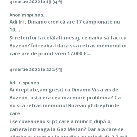
4 martie 2022 la 19:34
Anonim spunea...
Adi Irl , Dinamo cred că are 17 campionate nu
10....
Și referitor la celălalt mesaj, ce naiba să faci cu
Buzean? Întreabă-l dacă și-a retras memoriul in
care are de primit vreo 17.000.€....
4 martie 2022 la 22:15
Adi irl spunea...
Ai dreptate,am greșit cu Dinamo.Vis a vis de
Buzean, asta era cea mai mare problema? Ca
nu si a retras memoriul Buzean pt drepturile
care
I se cuveaneau și pt care a muncit,după o
cariera întreaga la Gaz Metan? Dar aia care se