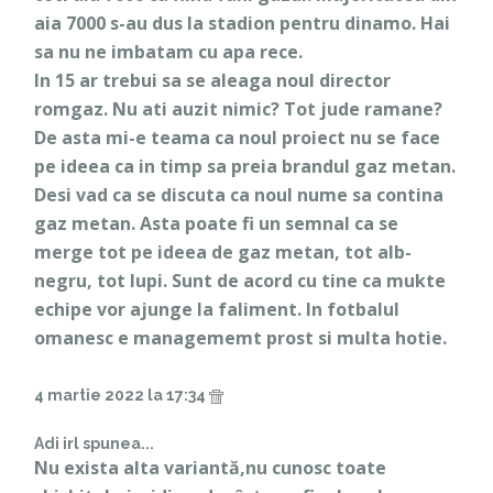
aia 7000 s-au dus la stadion pentru dinamo. Hai
sa nu ne imbatam cu apa rece.
In 15 ar trebui sa se aleaga noul director
romgaz. Nu ati auzit nimic? Tot jude ramane?
De asta mi-e teama ca noul proiect nu se face
pe ideea ca in timp sa preia brandul gaz metan.
Desi vad ca se discuta ca noul nume sa contina
gaz metan. Asta poate fi un semnal ca se
merge tot pe ideea de gaz metan, tot alb-
negru, tot lupi. Sunt de acord cu tine ca mukte
echipe vor ajunge la faliment. In fotbalul
omanesc e managememt prost si multa hotie.
4 martie 2022 la 17:34
Adi irl spunea...
Nu exista alta variantă,nu cunosc toate