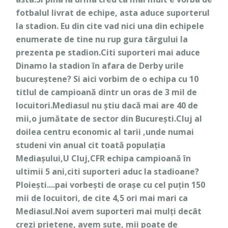
fotbalul livrat de echipe, asta aduce suporterul
la stadion. Eu din cite vad nici una din echipele
enumerate de tine nu rup gura târgului la
prezenta pe stadion.Citi suporteri mai aduce
Dinamo la stadion în afara de Derby urile
bucureștene? Si aici vorbim de o echipa cu 10
titlul de campioană dintr un oras de 3 mil de
locuitori.Mediasul nu știu dacă mai are 40 de
mii,o jumătate de sector din București.Cluj al
doilea centru economic al tarii ,unde numai
studeni vin anual cit toată populația
Mediașului,U Cluj,CFR echipa campioană în
ultimii 5 ani,citi suporteri aduc la stadioane?
Ploiești....pai vorbești de orașe cu cel puțin 150
mii de locuitori, de cite 4,5 ori mai mari ca
Mediasul.Noi avem suporteri mai mulți decât
crezi prietene, avem sute, mii poate de