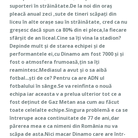
suporteri în străinătate.De la noi din oraș
pleacă anual zeci ,sute de tineri scăpați din
liceu în alte orașe sau în străinătate, cred ca nu
greșesc dacă spun ca 80% din ei pleca,la fiecare
sfârșit de an liceal.Cine sa îți vina la stadion?
Depinde mult și de starea echipei și de
performantele ei,cu Dinamo am fost 7000 și și
fost o atmosfera frumoasă,țin sa îți
reamintesc.Mediasul a avut și o sa aibă
fotbal...ști de ce? Pentru ca are ADN ul
fotbalului în sânge.Se va reinfinta o nouă
echipa iar aceasta v a prelua ulterior tot ce a
fost deținut de Gaz Metan asa cum au făcut
toate celelalte echipe.Singura problemă e ca se
întrerupe acea continuitate de 77 de ani,dar
părerea mea e ca nimeni din România nu va
scăpa de asta.Nici macar Dinamo care are într-