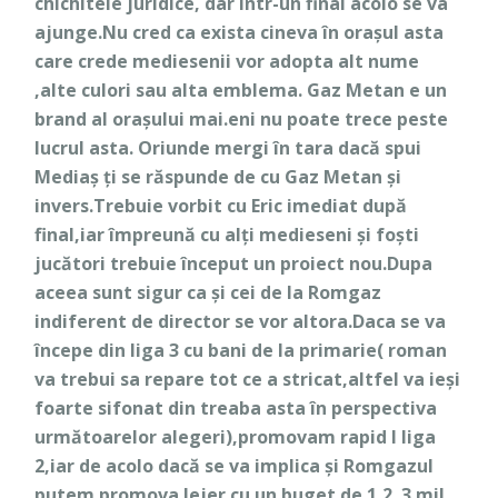
chichitele juridice, dar într-un final acolo se va
ajunge.Nu cred ca exista cineva în orașul asta
care crede mediesenii vor adopta alt nume
,alte culori sau alta emblema. Gaz Metan e un
brand al orașului mai.eni nu poate trece peste
lucrul asta. Oriunde mergi în tara dacă spui
Mediaș ți se răspunde de cu Gaz Metan și
invers.Trebuie vorbit cu Eric imediat după
final,iar împreună cu alți medieseni și foști
jucători trebuie început un proiect nou.Dupa
aceea sunt sigur ca și cei de la Romgaz
indiferent de director se vor altora.Daca se va
începe din liga 3 cu bani de la primarie( roman
va trebui sa repare tot ce a stricat,altfel va ieși
foarte sifonat din treaba asta în perspectiva
următoarelor alegeri),promovam rapid I liga
2,iar de acolo dacă se va implica și Romgazul
putem promova lejer cu un buget de 1,2..3 mil