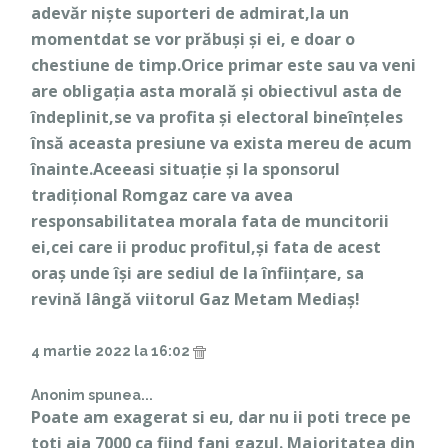
adevăr niște suporteri de admirat,la un
momentdat se vor prăbuși și ei, e doar o
chestiune de timp.Orice primar este sau va veni
are obligația asta morală și obiectivul asta de
îndeplinit,se va profita și electoral bineînțeles
însă aceasta presiune va exista mereu de acum
înainte.Aceeasi situație și la sponsorul
tradițional Romgaz care va avea
responsabilitatea morala fata de muncitorii
ei,cei care ii produc profitul,și fata de acest
oraș unde își are sediul de la înființare, sa
revină lângă viitorul Gaz Metam Mediaș!
4 martie 2022 la 16:02
Anonim spunea...
Poate am exagerat si eu, dar nu ii poti trece pe
toti aia 7000 ca fiind fani gazul. Majoritatea din