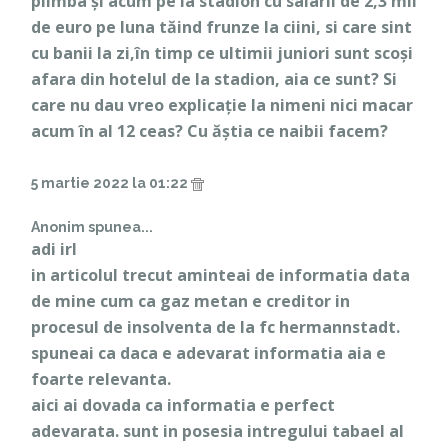
plimba și acum pe la stadion cu salarii de 2,3 mii
de euro pe luna tăind frunze la ciini, si care sint
cu banii la zi,în timp ce ultimii juniori sunt scoși
afara din hotelul de la stadion, aia ce sunt? Si
care nu dau vreo explicație la nimeni nici macar
acum în al 12 ceas? Cu ăștia ce naibii facem?
5 martie 2022 la 01:22
Anonim spunea...
adi irl
in articolul trecut aminteai de informatia data
de mine cum ca gaz metan e creditor in
procesul de insolventa de la fc hermannstadt.
spuneai ca daca e adevarat informatia aia e
foarte relevanta.
aici ai dovada ca informatia e perfect
adevarata. sunt in posesia intregului tabael al