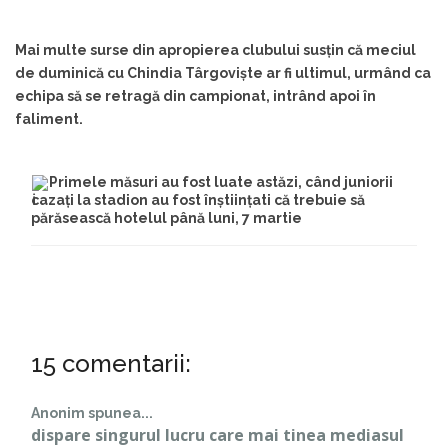
Mai multe surse din apropierea clubului susțin că meciul 
de duminică cu Chindia Târgoviște ar fi ultimul, urmând ca 
echipa să se retragă din campionat, intrând apoi în 
faliment.
Primele măsuri au fost luate astăzi, când juniorii 
cazați la stadion au fost înștiințati că trebuie să 
părăsească hotelul până luni, 7 martie
15 comentarii:
Anonim spunea...
dispare singurul lucru care mai tinea mediasul