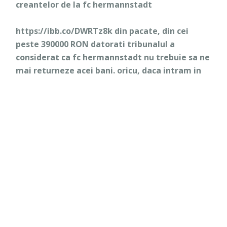
creantelor de la fc hermannstadt
https://ibb.co/DWRTz8k din pacate, din cei
peste 390000 RON datorati tribunalul a
considerat ca fc hermannstadt nu trebuie sa ne
mai returneze acei bani. oricu, daca intram in
faliment nici nu mai aveau cum sa ne dea banii.
Bine ca va aduceti aminte de banii pe care
buzean avea de primit de la gazu( bani munciti
in frig si soare), dar nu vorbiti de masinile alea
luate pe leasing pe care nimeni nu le-a vazut.
bine ca nu vorbiti de cum boroncoi sau altii si-
au angajat in club copiii. nepotii sau verisorii.
sper si eu ca voi toti primaria sa nu faca
greseala de a nu continua povestea gaz metan.