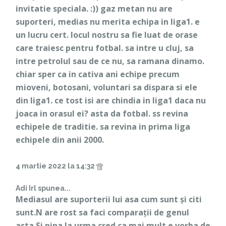
invitatie speciala. :)) gaz metan nu are
suporteri, medias nu merita echipa in liga1. e
un lucru cert. locul nostru sa fie luat de orase
care traiesc pentru fotbal. sa intre u cluj, sa
intre petrolul sau de ce nu, sa ramana dinamo.
chiar sper ca in cativa ani echipe precum
mioveni, botosani, voluntari sa dispara si ele
din liga1. ce tost isi are chindia in liga1 daca nu
joaca in orasul ei? asta da fotbal. ss revina
echipele de traditie. sa revina in prima liga
echipele din anii 2000.
4 martie 2022 la 14:32
Adi Irl spunea...
Mediasul are suporterii lui asa cum sunt și citi
sunt.N are rost sa faci comparații de genul
asta.Si pina la urma cred ca mai mult e vorba de