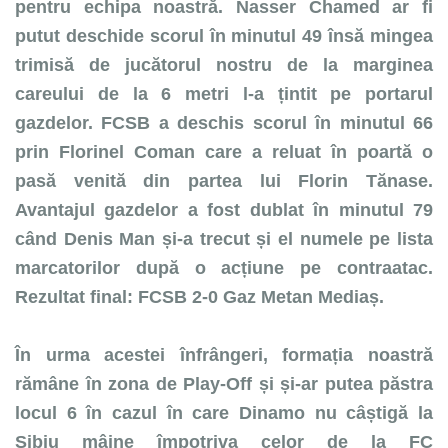
pentru echipa noastră. Nasser Chamed ar fi
putut deschide scorul în minutul 49 însă mingea
trimisă de jucătorul nostru de la marginea
careului de la 6 metri l-a țintit pe portarul
gazdelor. FCSB a deschis scorul în minutul 66
prin Florinel Coman care a reluat în poartă o
pasă venită din partea lui Florin Tănase.
Avantajul gazdelor a fost dublat în minutul 79
când Denis Man și-a trecut și el numele pe lista
marcatorilor după o acțiune pe contraatac.
Rezultat final: FCSB 2-0 Gaz Metan Mediaș.
În urma acestei înfrângeri, formația noastră
rămâne în zona de Play-Off și și-ar putea păstra
locul 6 în cazul în care Dinamo nu câștigă la
Sibiu mâine împotriva celor de la FC