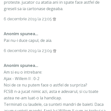
proteste. jucator cu atatia ani in spate face astfel de
greseli sa ia cartonase degeaba.
6 decembrie 2019 la 23:05
Anonim spunea...
Pai nu-i duce capul, de aia.
6 decembrie 2019 la 23:09
Anonim spunea...
Am si eu o intrebare:
Ajax - Willem II : 0-2
Noi de ce nu putem face o astfel de surpriza?
FCSB n-a jucat nimic azi, asta e adevarul, si cu toate
astea ne-am luat-o la handicap.
Terminati cu laudele, ca sunteti mandri de baieti. Daca
acum sunteti mandri, fanii lui Willem II cum ar trebui sa