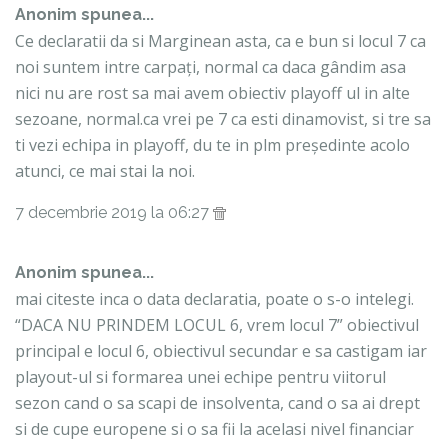
Anonim spunea...
Ce declaratii da si Marginean asta, ca e bun si locul 7 ca
noi suntem intre carpați, normal ca daca gândim asa
nici nu are rost sa mai avem obiectiv playoff ul in alte
sezoane, normal.ca vrei pe 7 ca esti dinamovist, si tre sa
ti vezi echipa in playoff, du te in plm președinte acolo
atunci, ce mai stai la noi.
7 decembrie 2019 la 06:27
Anonim spunea...
mai citeste inca o data declaratia, poate o s-o intelegi.
“DACA NU PRINDEM LOCUL 6, vrem locul 7” obiectivul
principal e locul 6, obiectivul secundar e sa castigam iar
playout-ul si formarea unei echipe pentru viitorul
sezon cand o sa scapi de insolventa, cand o sa ai drept
si de cupe europene si o sa fii la acelasi nivel financiar