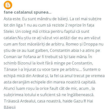
fane catalanul
spunea...
Asta este. Eu sunt mândru de băieți. La cel mai subțire
lot din liga 1 nu au cum să reziste 2 reprize în fața
Stelei. Un coleg mă critica pentru faptul că sunt
catalan.Nu știu ce ați văzut voi astăzi dar eu am văzut
cum am fost măcelăriți de arbitru. Romeo și Droppa nu
știu de ce au luat galben, Constantin abia l-a atins pe
Coman iar Fofana ar fi trebuit să își taie mâna. În
schimb Bizonul la lovit fără minge pe Constantin,
Tănase l-a înjurat cu voce tare pe arbitru..... Suntem o
echipă mică din Ardeal și, la fel ca anul trecut pe vremea
asta deranjăm echipele din marea noastră capitală.
Atunci luam roșu la orice fault cât de mic, acum , la
subțirimea lotului e suficient să ne îngălbenească.
Trăiască Ardealul, casa noastră, haide Gazu !!! Hai
Băieșii