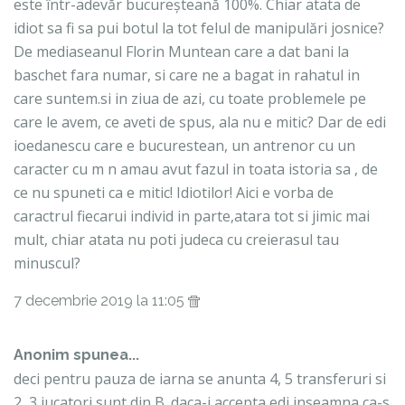
este într-adevăr bucureșteană 100%. Chiar atata de
idiot sa fi sa pui botul la tot felul de manipulări josnice?
De mediaseanul Florin Muntean care a dat bani la
baschet fara numar, si care ne a bagat in rahatul in
care suntem.si in ziua de azi, cu toate problemele pe
care le avem, ce aveti de spus, ala nu e mitic? Dar de edi
ioedanescu care e bucurestean, un antrenor cu un
caracter cu m n amau avut fazul in toata istoria sa , de
ce nu spuneti ca e mitic! Idiotilor! Aici e vorba de
caractrul fiecarui individ in parte,atara tot si jimic mai
mult, chiar atata nu poti judeca cu creierasul tau
minuscul?
7 decembrie 2019 la 11:05
Anonim spunea...
deci pentru pauza de iarna se anunta 4, 5 transferuri si
2, 3 jucatori sunt din B. daca-i accepta edi inseamna ca-s