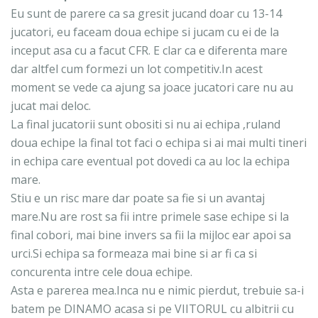
Eu sunt de parere ca sa gresit jucand doar cu 13-14
jucatori, eu faceam doua echipe si jucam cu ei de la
inceput asa cu a facut CFR. E clar ca e diferenta mare
dar altfel cum formezi un lot competitiv.In acest
moment se vede ca ajung sa joace jucatori care nu au
jucat mai deloc.
La final jucatorii sunt obositi si nu ai echipa ,ruland
doua echipe la final tot faci o echipa si ai mai multi tineri
in echipa care eventual pot dovedi ca au loc la echipa
mare.
Stiu e un risc mare dar poate sa fie si un avantaj
mare.Nu are rost sa fii intre primele sase echipe si la
final cobori, mai bine invers sa fii la mijloc ear apoi sa
urci.Si echipa sa formeaza mai bine si ar fi ca si
concurenta intre cele doua echipe.
Asta e parerea mea.Inca nu e nimic pierdut, trebuie sa-i
batem pe DINAMO acasa si pe VIITORUL cu albitrii cu