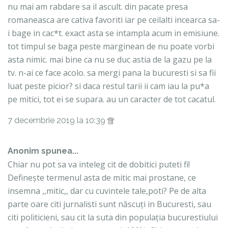
nu mai am rabdare sa il ascult. din pacate presa
romaneasca are cativa favoriti iar pe ceilalti incearca sa-
i bage in cac*t. exact asta se intampla acum in emisiune.
tot timpul se baga peste marginean de nu poate vorbi
asta nimic. mai bine ca nu se duc astia de la gazu pe la
tv. n-ai ce face acolo. sa mergi pana la bucuresti si sa fii
luat peste picior? si daca restul tarii ii cam iau la pu*a
pe mitici, tot ei se supara. au un caracter de tot cacatul.
7 decembrie 2019 la 10:39
Anonim spunea...
Chiar nu pot sa va inteleg cit de dobitici puteti fi!
Definește termenul asta de mitic mai prostane, ce
insemna ,,mitic,, dar cu cuvintele tale,poti? Pe de alta
parte oare citi jurnalisti sunt născuți in Bucuresti, sau
citi politicieni, sau cit la suta din populația bucurestiului