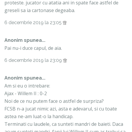
proteste. jucator cu atatia ani in spate face astfel de
greseli sa ia cartonase degeaba.
6 decembrie 2019 la 23:05
Anonim spunea...
Pai nu-i duce capul, de aia.
6 decembrie 2019 la 23:09
Anonim spunea...
Am si eu o intrebare:
Ajax - Willem II : 0-2
Noi de ce nu putem face o astfel de surpriza?
FCSB n-a jucat nimic azi, asta e adevarul, si cu toate
astea ne-am luat-o la handicap.
Terminati cu laudele, ca sunteti mandri de baieti. Daca
acum sunteti mandri, fanii lui Willem II cum ar trebui sa