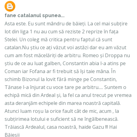
fane catalanul
spunea...
Asta este. Eu sunt mândru de băieți. La cel mai subțire
lot din liga 1 nu au cum să reziste 2 reprize în fața
Stelei. Un coleg mă critica pentru faptul că sunt
catalan.Nu știu ce ați văzut voi astăzi dar eu am văzut
cum am fost măcelăriți de arbitru. Romeo și Droppa nu
știu de ce au luat galben, Constantin abia l-a atins pe
Coman iar Fofana ar fi trebuit să își taie mâna. În
schimb Bizonul la lovit fără minge pe Constantin,
Tănase l-a înjurat cu voce tare pe arbitru..... Suntem o
echipă mică din Ardeal și, la fel ca anul trecut pe vremea
asta deranjăm echipele din marea noastră capitală.
Atunci luam roșu la orice fault cât de mic, acum , la
subțirimea lotului e suficient să ne îngălbenească.
Trăiască Ardealul, casa noastră, haide Gazu !!! Hai
Băieșii