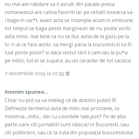
nu mai am rabdare sa il ascult. din pacate presa
romaneasca are cativa favoriti iar pe ceilalti incearca sa-
i bage in cac*t. exact asta se intampla acum in emisiune.
tot timpul se baga peste marginean de nu poate vorbi
asta nimic. mai bine ca nu se duc astia de la gazu pe la
tv. n-ai ce face acolo. sa mergi pana la bucuresti si sa fii
luat peste picior? si daca restul tarii ii cam iau la pu*a
pe mitici, tot ei se supara. au un caracter de tot cacatul.
7 decembrie 2019 la 10:39
Anonim spunea...
Chiar nu pot sa va inteleg cit de dobitici puteti fi!
Definește termenul asta de mitic mai prostane, ce
insemna ,,mitic,, dar cu cuvintele tale,poti? Pe de alta
parte oare citi jurnalisti sunt născuți in Bucuresti, sau
citi politicieni, sau cit la suta din populația bucurestiului