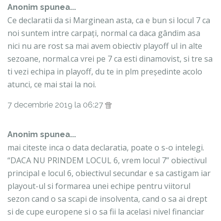
Anonim spunea...
Ce declaratii da si Marginean asta, ca e bun si locul 7 ca
noi suntem intre carpați, normal ca daca gândim asa
nici nu are rost sa mai avem obiectiv playoff ul in alte
sezoane, normal.ca vrei pe 7 ca esti dinamovist, si tre sa
ti vezi echipa in playoff, du te in plm președinte acolo
atunci, ce mai stai la noi.
7 decembrie 2019 la 06:27
Anonim spunea...
mai citeste inca o data declaratia, poate o s-o intelegi.
“DACA NU PRINDEM LOCUL 6, vrem locul 7” obiectivul
principal e locul 6, obiectivul secundar e sa castigam iar
playout-ul si formarea unei echipe pentru viitorul
sezon cand o sa scapi de insolventa, cand o sa ai drept
si de cupe europene si o sa fii la acelasi nivel financiar