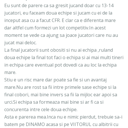
Eu sunt de parere ca sa gresit jucand doar cu 13-14
jucatori, eu faceam doua echipe si jucam cu ei de la
inceput asa cu a facut CFR. E clar ca e diferenta mare
dar altfel cum formezi un lot competitiv.In acest
moment se vede ca ajung sa joace jucatori care nu au
jucat mai deloc.
La final jucatorii sunt obositi si nu ai echipa ,ruland
doua echipe la final tot faci o echipa si ai mai multi tineri
in echipa care eventual pot dovedi ca au loc la echipa
mare.
Stiu e un risc mare dar poate sa fie si un avantaj
mare.Nu are rost sa fii intre primele sase echipe si la
final cobori, mai bine invers sa fii la mijloc ear apoi sa
urci.Si echipa sa formeaza mai bine si ar fi ca si
concurenta intre cele doua echipe.
Asta e parerea mea.Inca nu e nimic pierdut, trebuie sa-i
batem pe DINAMO acasa si pe VIITORUL cu albitrii cu