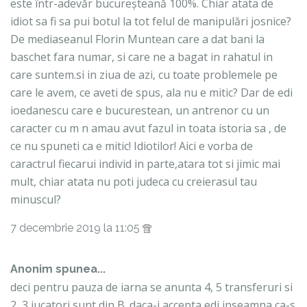
este într-adevăr bucureșteană 100%. Chiar atata de
idiot sa fi sa pui botul la tot felul de manipulări josnice?
De mediaseanul Florin Muntean care a dat bani la
baschet fara numar, si care ne a bagat in rahatul in
care suntem.si in ziua de azi, cu toate problemele pe
care le avem, ce aveti de spus, ala nu e mitic? Dar de edi
ioedanescu care e bucurestean, un antrenor cu un
caracter cu m n amau avut fazul in toata istoria sa , de
ce nu spuneti ca e mitic! Idiotilor! Aici e vorba de
caractrul fiecarui individ in parte,atara tot si jimic mai
mult, chiar atata nu poti judeca cu creierasul tau
minuscul?
7 decembrie 2019 la 11:05
Anonim spunea...
deci pentru pauza de iarna se anunta 4, 5 transferuri si
2, 3 jucatori sunt din B. daca-i accepta edi inseamna ca-s