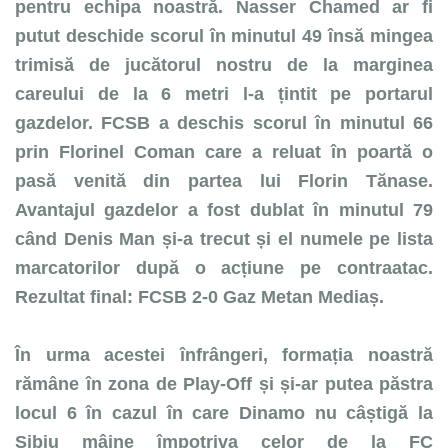
pentru echipa noastră. Nasser Chamed ar fi
putut deschide scorul în minutul 49 însă mingea
trimisă de jucătorul nostru de la marginea
careului de la 6 metri l-a țintit pe portarul
gazdelor. FCSB a deschis scorul în minutul 66
prin Florinel Coman care a reluat în poartă o
pasă venită din partea lui Florin Tănase.
Avantajul gazdelor a fost dublat în minutul 79
când Denis Man și-a trecut și el numele pe lista
marcatorilor după o acțiune pe contraatac.
Rezultat final: FCSB 2-0 Gaz Metan Mediaș.
În urma acestei înfrângeri, formația noastră
rămâne în zona de Play-Off și și-ar putea păstra
locul 6 în cazul în care Dinamo nu câștigă la
Sibiu mâine împotriva celor de la FC