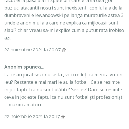
facut el la pasa aia in spate din care era sa dea gol
buziuc. atacantii nostri sunt inexistenti. copilul ala de la
dumbraveni e lewandowski pe langa muraturile astea 3.
unde e anonimul ala care ne explica ca mijlocasii sunt
slabi? chiar vreau sa-mi explice cum a putut rata irobiso
azi.
22 noiembrie 2021 la 20:07
Anonim spunea...
La ce au jucat sezonul asta , voi credeți ca merita vreun
leu? Restanțele mai mari le au la fotbal . Ca se resimte
in joc faptul ca nu sunt plătiți ? Serios? Dace se resimte
ceva in joc este faptul ca nu sunt fotbaliști profesioniști
… maxim amatori
22 noiembrie 2021 la 20:17