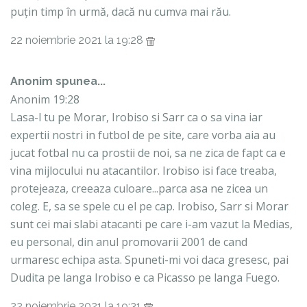
puțin timp în urmă, dacă nu cumva mai rău.
22 noiembrie 2021 la 19:28
Anonim spunea...
Anonim 19:28
Lasa-l tu pe Morar, Irobiso si Sarr ca o sa vina iar
expertii nostri in futbol de pe site, care vorba aia au
jucat fotbal nu ca prostii de noi, sa ne zica de fapt ca e
vina mijlocului nu atacantilor. Irobiso isi face treaba,
protejeaza, creeaza culoare...parca asa ne zicea un
coleg. E, sa se spele cu el pe cap. Irobiso, Sarr si Morar
sunt cei mai slabi atacanti pe care i-am vazut la Medias,
eu personal, din anul promovarii 2001 de cand
urmaresc echipa asta. Spuneti-mi voi daca gresesc, pai
Dudita pe langa Irobiso e ca Picasso pe langa Fuego.
22 noiembrie 2021 la 19:31