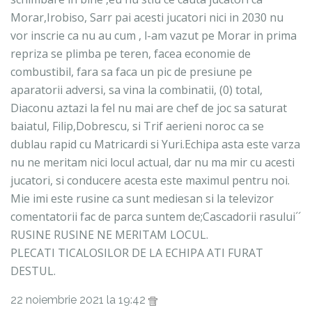
Morar,Irobiso, Sarr pai acesti jucatori nici in 2030 nu
vor inscrie ca nu au cum , l-am vazut pe Morar in prima
repriza se plimba pe teren, facea economie de
combustibil, fara sa faca un pic de presiune pe
aparatorii adversi, sa vina la combinatii, (0) total,
Diaconu aztazi la fel nu mai are chef de joc sa saturat
baiatul, Filip,Dobrescu, si Trif aerieni noroc ca se
dublau rapid cu Matricardi si Yuri.Echipa asta este varza
nu ne meritam nici locul actual, dar nu ma mir cu acesti
jucatori, si conducere acesta este maximul pentru noi.
Mie imi este rusine ca sunt mediesan si la televizor
comentatorii fac de parca suntem de;Cascadorii rasului´´
RUSINE RUSINE NE MERITAM LOCUL.
PLECATI TICALOSILOR DE LA ECHIPA ATI FURAT
DESTUL.
22 noiembrie 2021 la 19:42