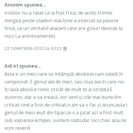
Anonim spunea...
Irobiso nu a ratat ca ia fost frica, de acolo trimite
mingea peste stadion mai bine a incercat sa paseze
finut, ca un veritabil atacant care are goluri destule la
noi.( La antrenamente)
22 noiembrie 2021 la 20:21
Adi irl spunea...
Asta e un meci care se întâmplă deobicei cam odată în
campionat. E genul ala de meci, sau ziua aia în care nu
îți iasă absolut nimic oricât de mult te ai strădui.E
dureros ,dar o sa treacă, vor veni și zile mai bune.Am
criticat cind a fost de criticat,n am sa o fac și acum,asta I
genul de meci ieșit din tipar,ce s a jucat azi a fost mult
sub valoarea echipei, suntem slabi,dar nici chiar asa,ne
vom reveni!