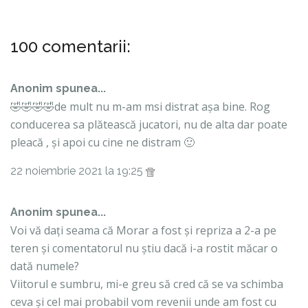
100 comentarii:
Anonim spunea...
🤣🤣🤣🤣de mult nu m-am msi distrat așa bine. Rog
conducerea sa plătească jucatori, nu de alta dar poate
pleacă , și apoi cu cine ne distram 🙂
22 noiembrie 2021 la 19:25
Anonim spunea...
Voi vă dați seama că Morar a fost și repriza a 2-a pe
teren și comentatorul nu știu dacă i-a rostit măcar o
dată numele?
Viitorul e sumbru, mi-e greu să cred că se va schimba
ceva și cel mai probabil vom revenii unde am fost cu