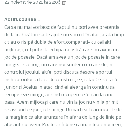
22 noiembrie 2021 la 22:06
Adi irl spunea...
Ca sa nu mai vorbesc de faptul nu poți avea pretentia
de la închizători sa te ajute nu știu cit în atac ,atâta timp
cit au o risipă dubla de efort,comparativ cu ceilalți
mijlocași, cel puțin la echipa noastră care nu avem un
joc de posesie. Dacă am avea un joc de posesie în care
mingea e la noi,și în care noi suntem cei care dețin
controlul jocului, altfel poți discuta desore aportul
inchizatorilor la faza de construcție și atac.Ce sa facă
Junior și Acelus în atac, cind ei aleargă în continu sa
recupereze mingi ,iar cind recuperează n au la cine
pasa. Avem mijlocași care nu vin la joc nu vin la primit,
se ascund de joc și de minge.Urmarti și la aruncările de
la margine ca alta aruncare în afara de lung de linie pe
atacant nu avem. Poate ar fi bine ca înaintea unui meci,