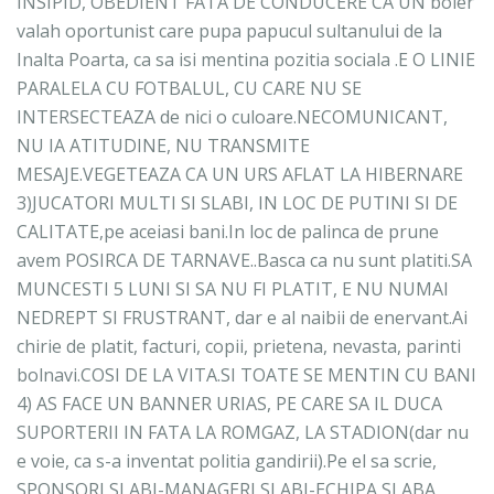
INSIPID, OBEDIENT FATA DE CONDUCERE CA UN boier
valah oportunist care pupa papucul sultanului de la
Inalta Poarta, ca sa isi mentina pozitia sociala .E O LINIE
PARALELA CU FOTBALUL, CU CARE NU SE
INTERSECTEAZA de nici o culoare.NECOMUNICANT,
NU IA ATITUDINE, NU TRANSMITE
MESAJE.VEGETEAZA CA UN URS AFLAT LA HIBERNARE
3)JUCATORI MULTI SI SLABI, IN LOC DE PUTINI SI DE
CALITATE,pe aceiasi bani.In loc de palinca de prune
avem POSIRCA DE TARNAVE..Basca ca nu sunt platiti.SA
MUNCESTI 5 LUNI SI SA NU FI PLATIT, E NU NUMAI
NEDREPT SI FRUSTRANT, dar e al naibii de enervant.Ai
chirie de platit, facturi, copii, prietena, nevasta, parinti
bolnavi.COSI DE LA VITA.SI TOATE SE MENTIN CU BANI
4) AS FACE UN BANNER URIAS, PE CARE SA IL DUCA
SUPORTERII IN FATA LA ROMGAZ, LA STADION(dar nu
e voie, ca s-a inventat politia gandirii).Pe el sa scrie,
SPONSORI SLABI-MANAGERI SLABI-ECHIPA SLABA