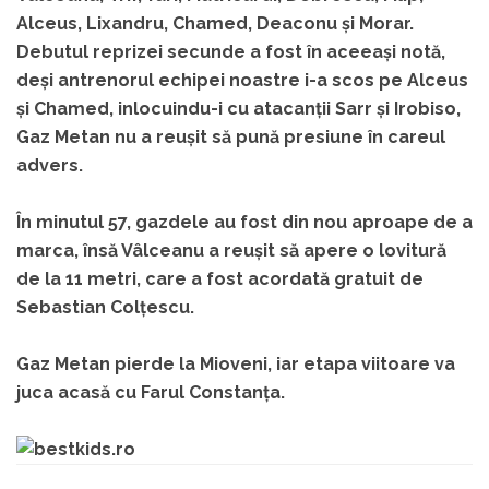
Alceus, Lixandru, Chamed, Deaconu și Morar.
Debutul reprizei secunde a fost în aceeași notă,
deși antrenorul echipei noastre i-a scos pe Alceus
și Chamed, inlocuindu-i cu atacanții Sarr și Irobiso,
Gaz Metan nu a reușit să pună presiune în careul
advers.
În minutul 57, gazdele au fost din nou aproape de a
marca, însă Vâlceanu a reușit să apere o lovitură
de la 11 metri, care a fost acordată gratuit de
Sebastian Colțescu.
Gaz Metan pierde la Mioveni, iar etapa viitoare va
juca acasă cu Farul Constanța.