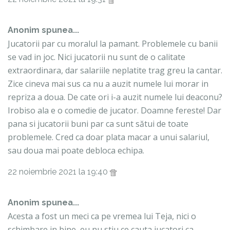
Anonim spunea...
Jucatorii par cu moralul la pamant. Problemele cu banii
se vad in joc. Nici jucatorii nu sunt de o calitate
extraordinara, dar salariile neplatite trag greu la cantar.
Zice cineva mai sus ca nu a auzit numele lui morar in
repriza a doua. De cate ori i-a auzit numele lui deaconu?
Irobiso ala e o comedie de jucator. Doamne fereste! Dar
pana si jucatorii buni par ca sunt sătui de toate
problemele. Cred ca doar plata macar a unui salariul,
sau doua mai poate debloca echipa.
22 noiembrie 2021 la 19:40
Anonim spunea...
Acesta a fost un meci ca pe vremea lui Teja, nici o
schimbare in bine ,eu nu stiu ce cauta jucatori ca