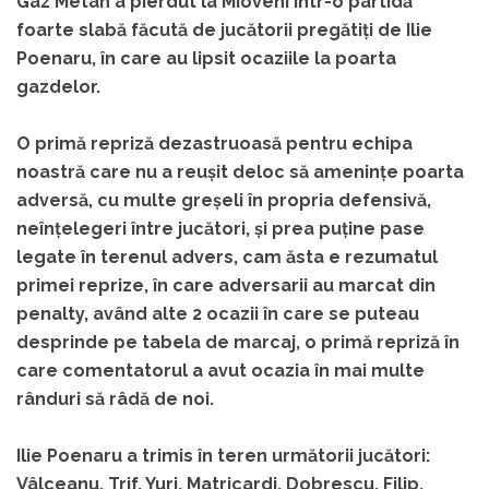
Gaz Metan a pierdut la Mioveni într-o partidă
foarte slabă făcută de jucătorii pregătiți de Ilie
Poenaru, în care au lipsit ocaziile la poarta
gazdelor.
O primă repriză dezastruoasă pentru echipa
noastră care nu a reușit deloc să amenințe poarta
adversă, cu multe greșeli în propria defensivă,
neînțelegeri între jucători, și prea puține pase
legate în terenul advers, cam ăsta e rezumatul
primei reprize, în care adversarii au marcat din
penalty, având alte 2 ocazii în care se puteau
desprinde pe tabela de marcaj, o primă repriză în
care comentatorul a avut ocazia în mai multe
rânduri să râdă de noi.
Ilie Poenaru a trimis în teren următorii jucători:
Vâlceanu, Trif, Yuri, Matricardi, Dobrescu, Filip,