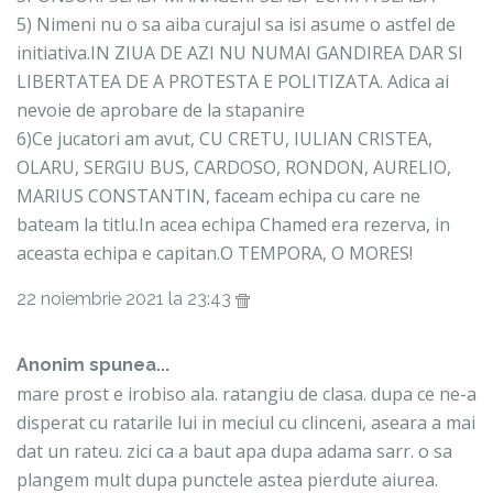
5) Nimeni nu o sa aiba curajul sa isi asume o astfel de
initiativa.IN ZIUA DE AZI NU NUMAI GANDIREA DAR SI
LIBERTATEA DE A PROTESTA E POLITIZATA. Adica ai
nevoie de aprobare de la stapanire
6)Ce jucatori am avut, CU CRETU, IULIAN CRISTEA,
OLARU, SERGIU BUS, CARDOSO, RONDON, AURELIO,
MARIUS CONSTANTIN, faceam echipa cu care ne
bateam la titlu.In acea echipa Chamed era rezerva, in
aceasta echipa e capitan.O TEMPORA, O MORES!
22 noiembrie 2021 la 23:43
Anonim spunea...
mare prost e irobiso ala. ratangiu de clasa. dupa ce ne-a
disperat cu ratarile lui in meciul cu clinceni, aseara a mai
dat un rateu. zici ca a baut apa dupa adama sarr. o sa
plangem mult dupa punctele astea pierdute aiurea.