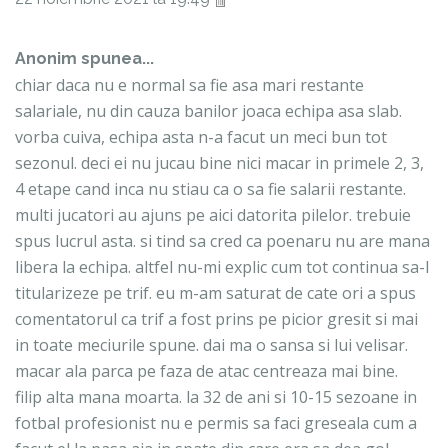
Anonim spunea...
chiar daca nu e normal sa fie asa mari restante
salariale, nu din cauza banilor joaca echipa asa slab.
vorba cuiva, echipa asta n-a facut un meci bun tot
sezonul. deci ei nu jucau bine nici macar in primele 2, 3,
4 etape cand inca nu stiau ca o sa fie salarii restante.
multi jucatori au ajuns pe aici datorita pilelor. trebuie
spus lucrul asta. si tind sa cred ca poenaru nu are mana
libera la echipa. altfel nu-mi explic cum tot continua sa-l
titularizeze pe trif. eu m-am saturat de cate ori a spus
comentatorul ca trif a fost prins pe picior gresit si mai
in toate meciurile spune. dai ma o sansa si lui velisar.
macar ala parca pe faza de atac centreaza mai bine.
filip alta mana moarta. la 32 de ani si 10-15 sezoane in
fotbal profesionist nu e permis sa faci greseala cum a