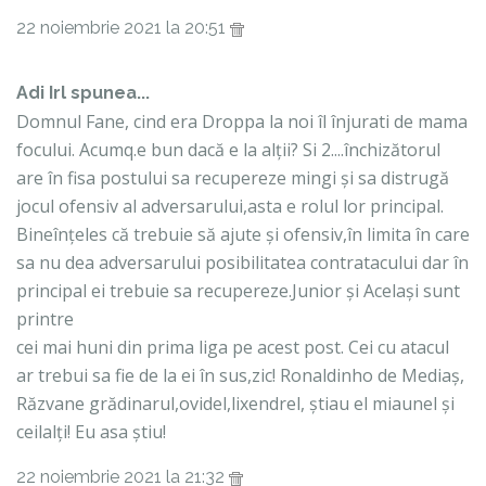
22 noiembrie 2021 la 20:51
Adi Irl spunea...
Domnul Fane, cind era Droppa la noi îl înjurati de mama
focului. Acumq.e bun dacă e la alții? Si 2....închizătorul
are în fisa postului sa recupereze mingi și sa distrugă
jocul ofensiv al adversarului,asta e rolul lor principal.
Bineînțeles că trebuie să ajute și ofensiv,în limita în care
sa nu dea adversarului posibilitatea contratacului dar în
principal ei trebuie sa recupereze.Junior și Același sunt
printre
cei mai huni din prima liga pe acest post. Cei cu atacul
ar trebui sa fie de la ei în sus,zic! Ronaldinho de Mediaș,
Răzvane grădinarul,ovidel,lixendrel, știau el miaunel și
ceilalți! Eu asa știu!
22 noiembrie 2021 la 21:32