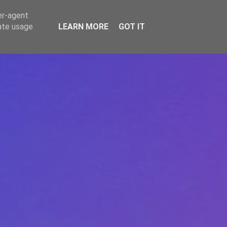
er-agent
rate usage
LEARN MORE
GOT IT
REPERE
DONEAZĂ
ARTICOLE
CONTACT