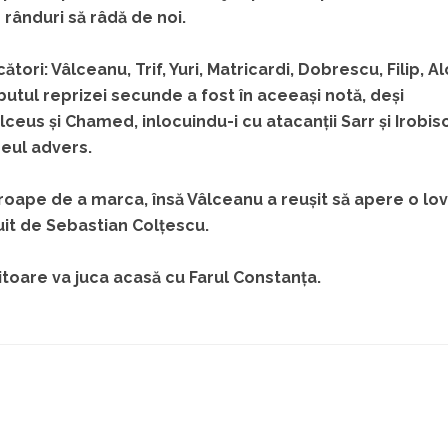
rânduri să râdă de noi.
ători: Vâlceanu, Trif, Yuri, Matricardi, Dobrescu, Filip, A
tul reprizei secunde a fost în aceeași notă, deși
ceus și Chamed, inlocuindu-i cu atacanții Sarr și Irobis
reul advers.
proape de a marca, însă Vâlceanu a reușit să apere o lov
uit de Sebastian Colțescu.
itoare va juca acasă cu Farul Constanța.