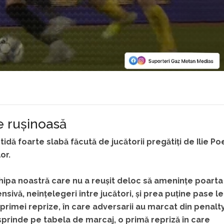
e rușinoasă
idă foarte slabă făcută de jucătorii pregătiți de Ilie Po
or.
ipa noastră care nu a reușit deloc să amenințe poarta
nsivă, neînțelegeri între jucători, și prea puține pase l
primei reprize, în care adversarii au marcat din penalty
sprinde pe tabela de marcaj, o primă repriză în care