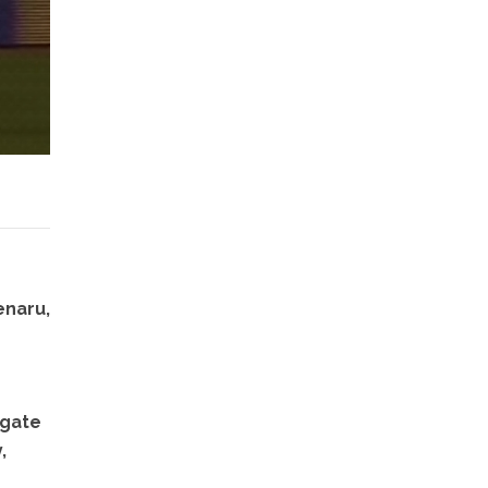
enaru,
egate
,