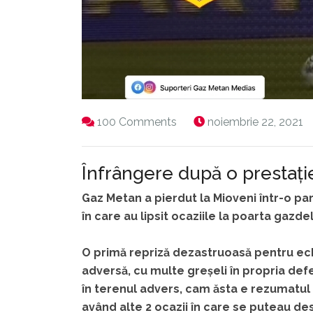
100 Comments
noiembrie 22, 2021
Înfrângere după o prestați
Gaz Metan a pierdut la Mioveni într-o part
în care au lipsit ocaziile la poarta gazdel
O primă repriză dezastruoasă pentru ech
adversă, cu multe greșeli în propria defe
în terenul advers, cam ăsta e rezumatul 
având alte 2 ocazii în care se puteau de