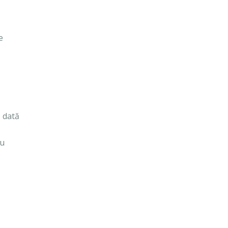
e
o dată
cu