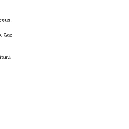
lceus,
o, Gaz
itură