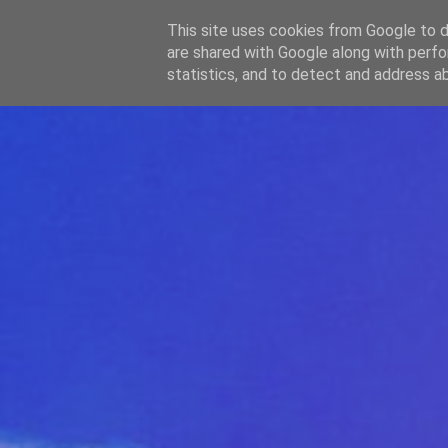
-->
This site uses cookies from Google to de
WWW.GAZISTI.RO
are shared with Google along with perfo
statistics, and to detect and address a