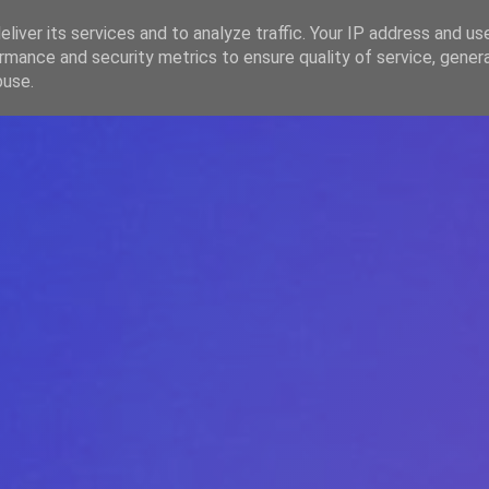
liver its services and to analyze traffic. Your IP address and us
rmance and security metrics to ensure quality of service, gene
HOME
ARTICOLE
DESPRE ECHIPĂ
buse.