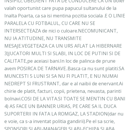
INSIPID, OBEDIENT FATA DE CONDUCERE CA UN boier
valah oportunist care pupa papucul sultanului de la
Inalta Poarta, ca sa isi mentina pozitia sociala .E O LINIE
PARALELA CU FOTBALUL, CU CARE NU SE
INTERSECTEAZA de nici o culoare.NECOMUNICANT,
NU IA ATITUDINE, NU TRANSMITE
MESAJE.VEGETEAZA CA UN URS AFLAT LA HIBERNARE
3)JUCATORI MULTI SI SLABI, IN LOC DE PUTINI SI DE
CALITATE,pe aceiasi bani.In loc de palinca de prune
avem POSIRCA DE TARNAVE..Basca ca nu sunt platiti.SA
MUNCESTI 5 LUNI SI SA NU FI PLATIT, E NU NUMAI
NEDREPT SI FRUSTRANT, dar e al naibii de enervant.Ai
chirie de platit, facturi, copii, prietena, nevasta, parinti
bolnavi.COSI DE LA VITA.SI TOATE SE MENTIN CU BANI
4) AS FACE UN BANNER URIAS, PE CARE SA IL DUCA
SUPORTERII IN FATA LA ROMGAZ, LA STADION(dar nu
e voie, ca s-a inventat politia gandirii).Pe el sa scrie,
SPONSORI SLABI-MANAGERI SLABI-ECHIPA SLABA