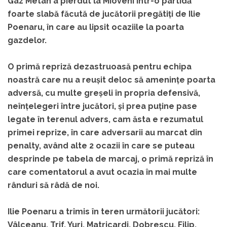
Gaz Metan a pierdut la Mioveni într-o partidă
foarte slabă făcută de jucătorii pregătiți de Ilie
Poenaru, în care au lipsit ocaziile la poarta
gazdelor.
O primă repriză dezastruoasă pentru echipa
noastră care nu a reușit deloc să amenințe poarta
adversă, cu multe greșeli în propria defensivă,
neînțelegeri între jucători, și prea puține pase
legate în terenul advers, cam ăsta e rezumatul
primei reprize, în care adversarii au marcat din
penalty, având alte 2 ocazii în care se puteau
desprinde pe tabela de marcaj, o primă repriză în
care comentatorul a avut ocazia în mai multe
rânduri să râdă de noi.
Ilie Poenaru a trimis în teren următorii jucători:
Vâlceanu, Trif, Yuri, Matricardi, Dobrescu, Filip,