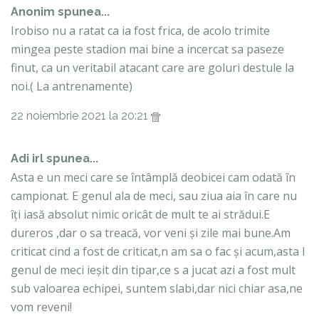
Anonim spunea...
Irobiso nu a ratat ca ia fost frica, de acolo trimite
mingea peste stadion mai bine a incercat sa paseze
finut, ca un veritabil atacant care are goluri destule la
noi.( La antrenamente)
22 noiembrie 2021 la 20:21
Adi irl spunea...
Asta e un meci care se întâmplă deobicei cam odată în
campionat. E genul ala de meci, sau ziua aia în care nu
îți iasă absolut nimic oricât de mult te ai strădui.E
dureros ,dar o sa treacă, vor veni și zile mai bune.Am
criticat cind a fost de criticat,n am sa o fac și acum,asta I
genul de meci ieșit din tipar,ce s a jucat azi a fost mult
sub valoarea echipei, suntem slabi,dar nici chiar asa,ne
vom reveni!