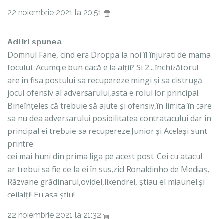
22 noiembrie 2021 la 20:51
Adi Irl spunea...
Domnul Fane, cind era Droppa la noi îl înjurati de mama
focului. Acumq.e bun dacă e la alții? Si 2....închizătorul
are în fisa postului sa recupereze mingi și sa distrugă
jocul ofensiv al adversarului,asta e rolul lor principal.
Bineînțeles că trebuie să ajute și ofensiv,în limita în care
sa nu dea adversarului posibilitatea contratacului dar în
principal ei trebuie sa recupereze.Junior și Același sunt
printre
cei mai huni din prima liga pe acest post. Cei cu atacul
ar trebui sa fie de la ei în sus,zic! Ronaldinho de Mediaș,
Răzvane grădinarul,ovidel,lixendrel, știau el miaunel și
ceilalți! Eu asa știu!
22 noiembrie 2021 la 21:32