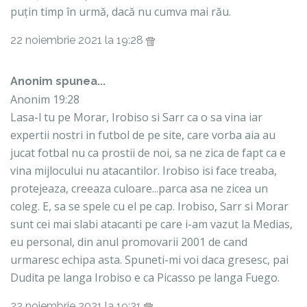
puțin timp în urmă, dacă nu cumva mai rău.
22 noiembrie 2021 la 19:28
Anonim spunea...
Anonim 19:28
Lasa-l tu pe Morar, Irobiso si Sarr ca o sa vina iar
expertii nostri in futbol de pe site, care vorba aia au
jucat fotbal nu ca prostii de noi, sa ne zica de fapt ca e
vina mijlocului nu atacantilor. Irobiso isi face treaba,
protejeaza, creeaza culoare...parca asa ne zicea un
coleg. E, sa se spele cu el pe cap. Irobiso, Sarr si Morar
sunt cei mai slabi atacanti pe care i-am vazut la Medias,
eu personal, din anul promovarii 2001 de cand
urmaresc echipa asta. Spuneti-mi voi daca gresesc, pai
Dudita pe langa Irobiso e ca Picasso pe langa Fuego.
22 noiembrie 2021 la 19:31