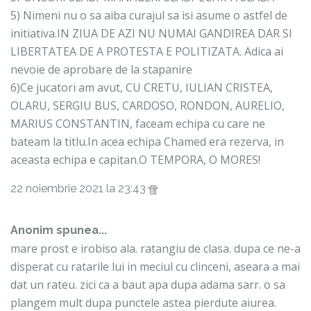
5) Nimeni nu o sa aiba curajul sa isi asume o astfel de
initiativa.IN ZIUA DE AZI NU NUMAI GANDIREA DAR SI
LIBERTATEA DE A PROTESTA E POLITIZATA. Adica ai
nevoie de aprobare de la stapanire
6)Ce jucatori am avut, CU CRETU, IULIAN CRISTEA,
OLARU, SERGIU BUS, CARDOSO, RONDON, AURELIO,
MARIUS CONSTANTIN, faceam echipa cu care ne
bateam la titlu.In acea echipa Chamed era rezerva, in
aceasta echipa e capitan.O TEMPORA, O MORES!
22 noiembrie 2021 la 23:43
Anonim spunea...
mare prost e irobiso ala. ratangiu de clasa. dupa ce ne-a
disperat cu ratarile lui in meciul cu clinceni, aseara a mai
dat un rateu. zici ca a baut apa dupa adama sarr. o sa
plangem mult dupa punctele astea pierdute aiurea.