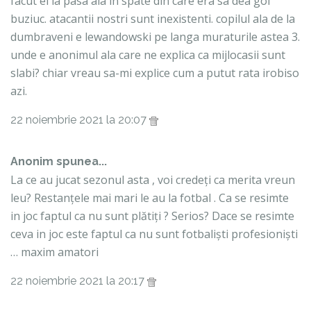
facut el la pasa aia in spate din care era sa dea gol
buziuc. atacantii nostri sunt inexistenti. copilul ala de la
dumbraveni e lewandowski pe langa muraturile astea 3.
unde e anonimul ala care ne explica ca mijlocasii sunt
slabi? chiar vreau sa-mi explice cum a putut rata irobiso
azi.
22 noiembrie 2021 la 20:07
Anonim spunea...
La ce au jucat sezonul asta , voi credeți ca merita vreun
leu? Restanțele mai mari le au la fotbal . Ca se resimte
in joc faptul ca nu sunt plătiți ? Serios? Dace se resimte
ceva in joc este faptul ca nu sunt fotbaliști profesioniști
… maxim amatori
22 noiembrie 2021 la 20:17