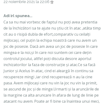
22 noiembrie 2021 la 22:06
Adi irl spunea...
Ca sa nu mai vorbesc de faptul nu poți avea pretentia
de la închizători sa te ajute nu știu cit în atac ,atâta timp
cit au o risipă dubla de efort,comparativ cu ceilalți
mijlocași, cel puțin la echipa noastră care nu avem un
joc de posesie. Dacă am avea un joc de posesie în care
mingea e la noi,și în care noi suntem cei care dețin
controlul jocului, altfel poți discuta desore aportul
inchizatorilor la faza de construcție și atac.Ce sa facă
Junior și Acelus în atac, cind ei aleargă în continu sa
recupereze mingi ,iar cind recuperează n au la cine
pasa. Avem mijlocași care nu vin la joc nu vin la primit,
se ascund de joc și de minge.Urmarti și la aruncările de
la margine ca alta aruncare în afara de lung de linie pe
atacant nu avem. Poate ar fi bine ca înaintea unui meci,