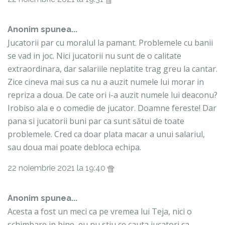
Anonim spunea...
Jucatorii par cu moralul la pamant. Problemele cu banii
se vad in joc. Nici jucatorii nu sunt de o calitate
extraordinara, dar salariile neplatite trag greu la cantar.
Zice cineva mai sus ca nu a auzit numele lui morar in
repriza a doua. De cate ori i-a auzit numele lui deaconu?
Irobiso ala e o comedie de jucator. Doamne fereste! Dar
pana si jucatorii buni par ca sunt sătui de toate
problemele. Cred ca doar plata macar a unui salariul,
sau doua mai poate debloca echipa.
22 noiembrie 2021 la 19:40
Anonim spunea...
Acesta a fost un meci ca pe vremea lui Teja, nici o
schimbare in bine ,eu nu stiu ce cauta jucatori ca