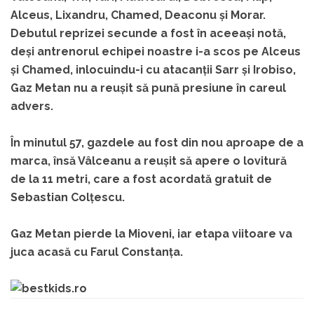
Alceus, Lixandru, Chamed, Deaconu și Morar.
Debutul reprizei secunde a fost în aceeași notă,
deși antrenorul echipei noastre i-a scos pe Alceus
și Chamed, inlocuindu-i cu atacanții Sarr și Irobiso,
Gaz Metan nu a reușit să pună presiune în careul
advers.
În minutul 57, gazdele au fost din nou aproape de a
marca, însă Vâlceanu a reușit să apere o lovitură
de la 11 metri, care a fost acordată gratuit de
Sebastian Colțescu.
Gaz Metan pierde la Mioveni, iar etapa viitoare va
juca acasă cu Farul Constanța.