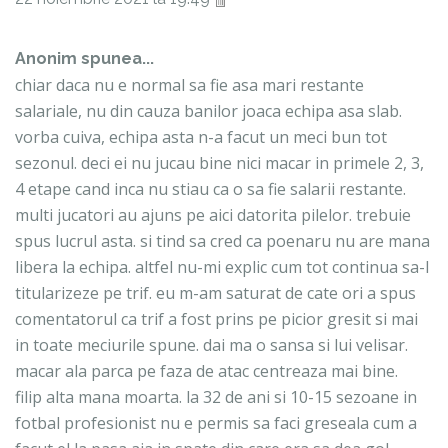
Anonim spunea...
chiar daca nu e normal sa fie asa mari restante
salariale, nu din cauza banilor joaca echipa asa slab.
vorba cuiva, echipa asta n-a facut un meci bun tot
sezonul. deci ei nu jucau bine nici macar in primele 2, 3,
4 etape cand inca nu stiau ca o sa fie salarii restante.
multi jucatori au ajuns pe aici datorita pilelor. trebuie
spus lucrul asta. si tind sa cred ca poenaru nu are mana
libera la echipa. altfel nu-mi explic cum tot continua sa-l
titularizeze pe trif. eu m-am saturat de cate ori a spus
comentatorul ca trif a fost prins pe picior gresit si mai
in toate meciurile spune. dai ma o sansa si lui velisar.
macar ala parca pe faza de atac centreaza mai bine.
filip alta mana moarta. la 32 de ani si 10-15 sezoane in
fotbal profesionist nu e permis sa faci greseala cum a